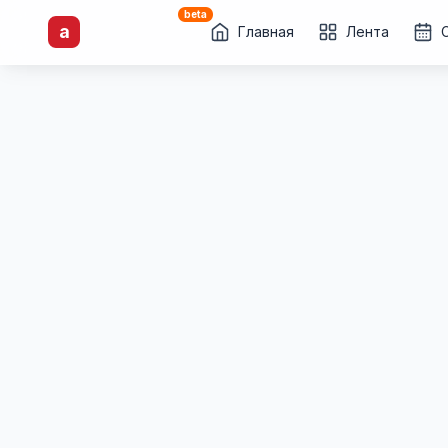
beta
artisti
X
.ru
a
Каталог творческих
Главная
Лента
лиц и коллективов