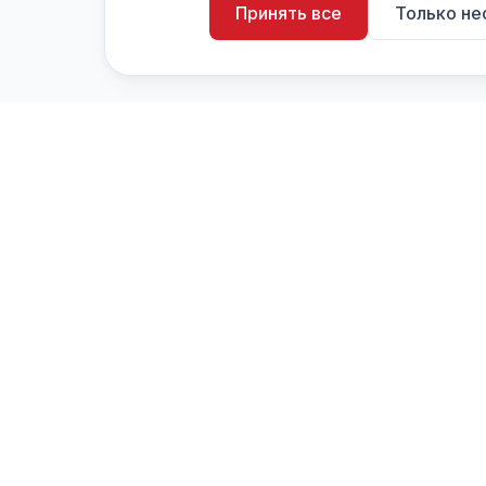
Принять все
Только н
artistiX.ru
a
Каталог творческих лиц и коллективов