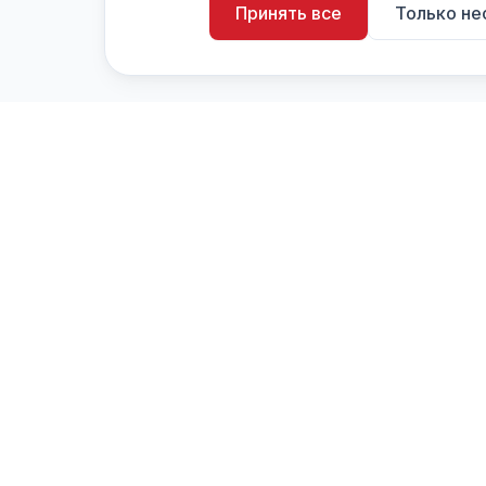
Принять все
Только н
artistiX.ru
a
Каталог творческих лиц и коллективов