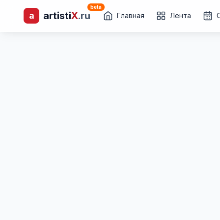
beta
artisti
X
.ru
a
лиц и коллективов
Главная
Лента
Каталог творческих