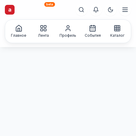
beta
artisti
X
.ru
a
Каталог творческих
лиц и коллективов
Главное
Лента
Профиль
События
Каталог