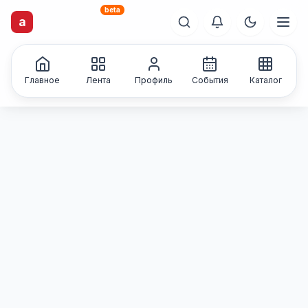
beta
artisti
X
.ru
a
Каталог творческих
лиц и коллективов
Главное
Лента
Профиль
События
Каталог