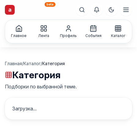
beta
a
artisti
X
.ru
Каталог творческих
лиц и коллективов
Главное
Лента
Профиль
События
Каталог
Главная
/
Каталог
/
Категория
Категория
Подборки по выбранной теме.
Загрузка...