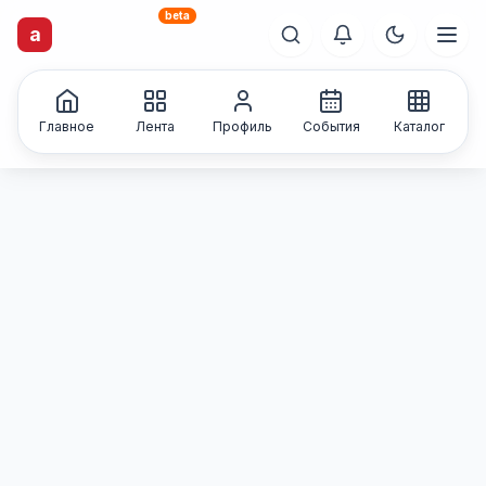
beta
artisti
X
.ru
a
Каталог творческих
лиц и коллективов
Главное
Лента
Профиль
События
Каталог