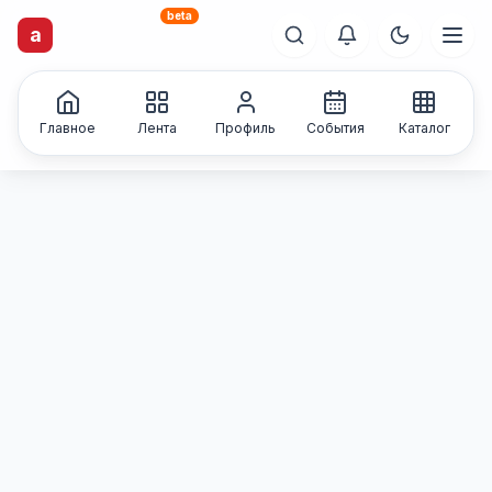
beta
artisti
X
.ru
a
Каталог творческих
лиц и коллективов
Главное
Лента
Профиль
События
Каталог