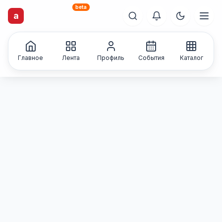
beta
artisti
X
.ru
a
Каталог творческих
лиц и коллективов
Главное
Лента
Профиль
События
Каталог