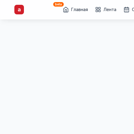
beta
artisti
X
.ru
a
Каталог творческих
Главная
Лента
лиц и коллективов