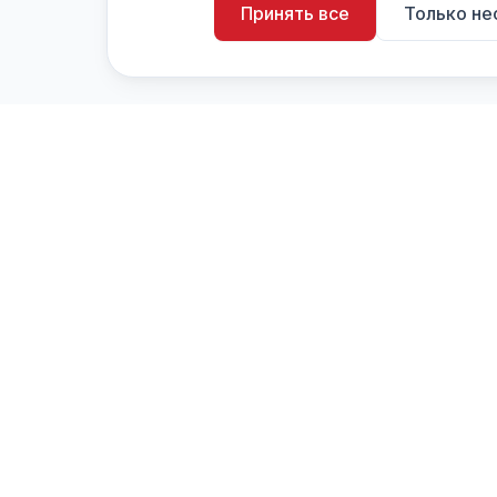
Принять все
Только н
artistiX.ru
a
Каталог творческих лиц и коллективов