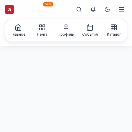
beta
artisti
X
.ru
a
Каталог творческих
лиц и коллективов
Главное
Лента
Профиль
События
Каталог