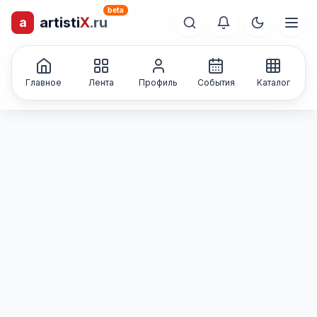
beta
artisti
X
.ru
a
лиц и коллективов
Каталог творческих
Главное
Лента
Профиль
События
Каталог