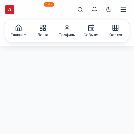
beta
artisti
X
.ru
a
Каталог творческих
лиц и коллективов
Главное
Лента
Профиль
События
Каталог