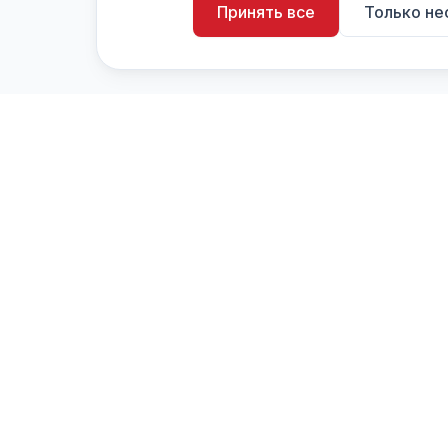
Принять все
Только н
artistiX.ru
a
Каталог творческих лиц и коллективов