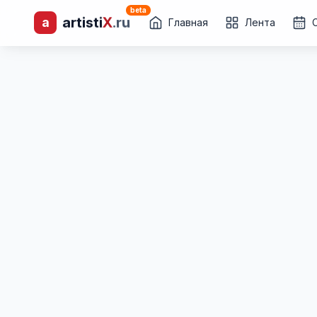
beta
a
artisti
X
.ru
лиц и коллективов
Главная
Лента
Каталог творческих