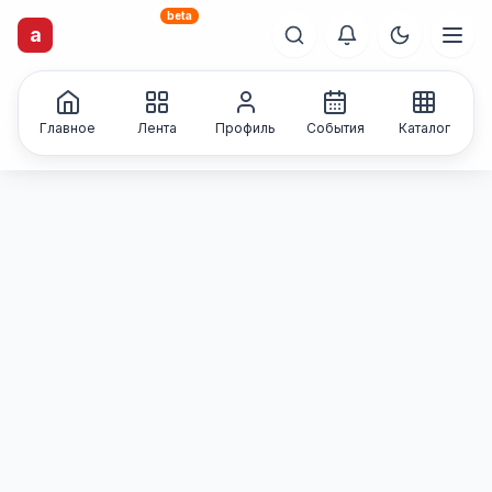
beta
artisti
X
.ru
a
Каталог творческих
лиц и коллективов
Главное
Лента
Профиль
События
Каталог