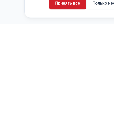
Принять все
Только н
artistiX.ru
a
Каталог творческих лиц и коллективов