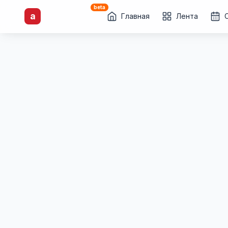
beta
artisti
X
.ru
a
Каталог творческих
Главная
Лента
лиц и коллективов