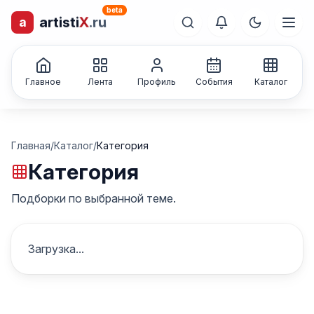
beta
artisti
X
.ru
a
лиц и коллективов
Каталог творческих
Главное
Лента
Профиль
События
Каталог
Главная
/
Каталог
/
Категория
Категория
Подборки по выбранной теме.
Загрузка...