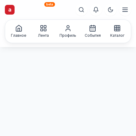
beta
artisti
X
.ru
a
Каталог творческих
лиц и коллективов
Главное
Лента
Профиль
События
Каталог