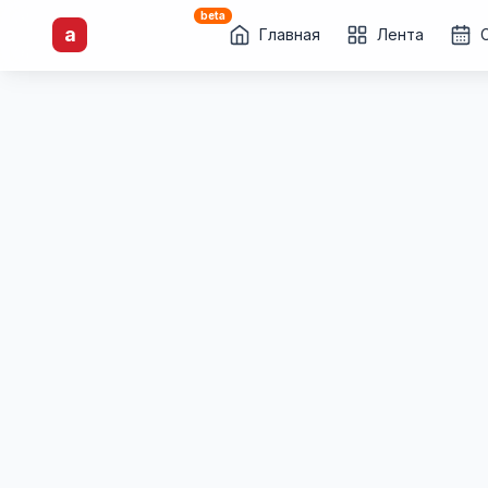
beta
artisti
X
.ru
a
Каталог творческих
Главная
Лента
лиц и коллективов