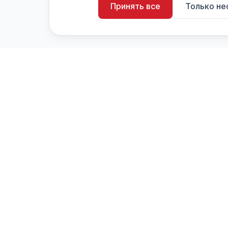
Принять все
Только н
artistiX.ru
a
Каталог творческих лиц и коллективов