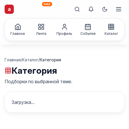
beta
a
artisti
X
.ru
Каталог творческих
лиц и коллективов
Главное
Лента
Профиль
События
Каталог
Главная
/
Каталог
/
Категория
Категория
Подборки по выбранной теме.
Загрузка...