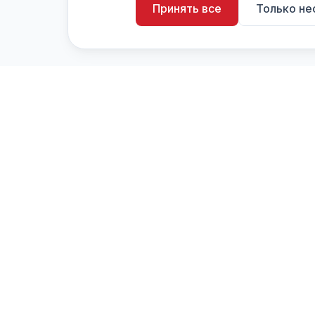
Принять все
Только н
artistiX.ru
a
Каталог творческих лиц и коллективов