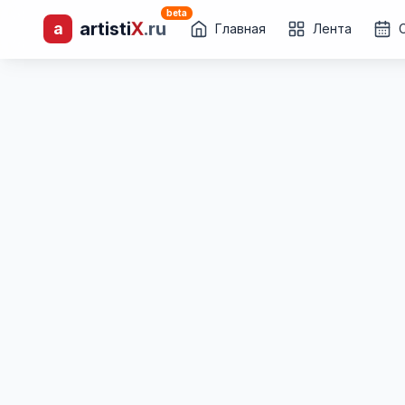
beta
artisti
X
.ru
a
лиц и коллективов
Главная
Лента
Каталог творческих