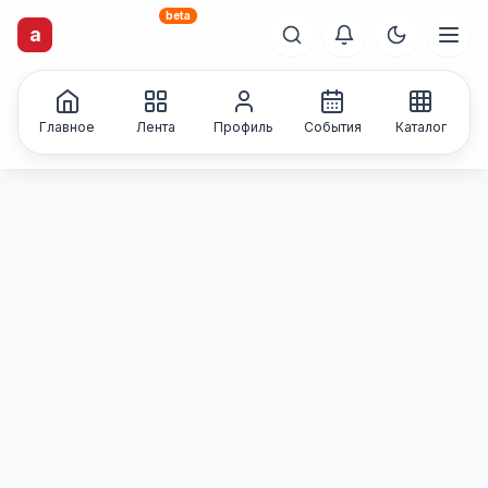
beta
artisti
X
.ru
a
Каталог творческих
лиц и коллективов
Главное
Лента
Профиль
События
Каталог