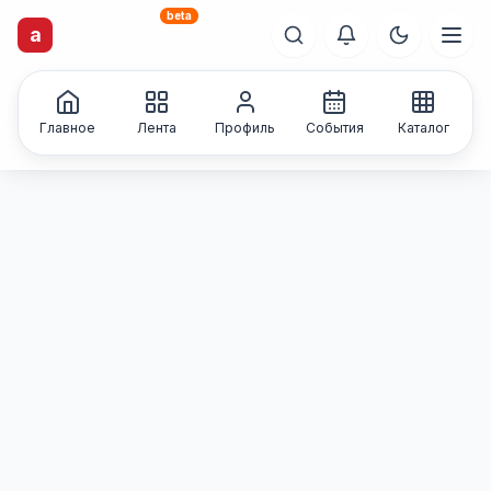
beta
artisti
X
.ru
a
Каталог творческих
лиц и коллективов
Главное
Лента
Профиль
События
Каталог