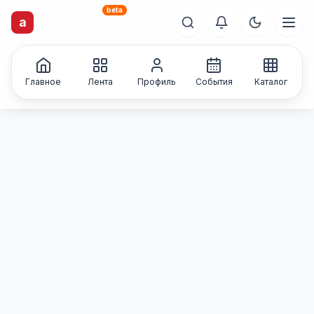
beta
artisti
X
.ru
a
Каталог творческих
лиц и коллективов
Главное
Лента
Профиль
События
Каталог