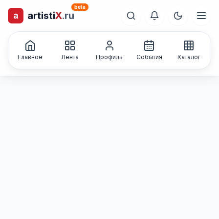
beta
artisti
X
.ru
a
лиц и коллективов
Каталог творческих
Главное
Лента
Профиль
События
Каталог