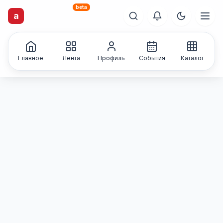
beta
artisti
X
.ru
a
Каталог творческих
лиц и коллективов
Главное
Лента
Профиль
События
Каталог