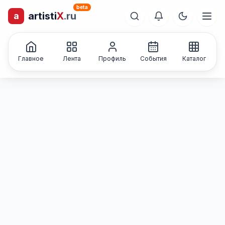
beta
artisti
X
.ru
a
лиц и коллективов
Каталог творческих
Главное
Лента
Профиль
События
Каталог