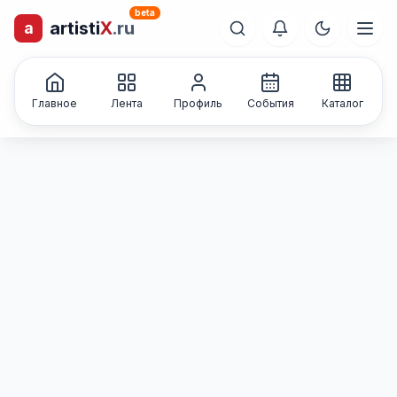
beta
artisti
X
.ru
a
лиц и коллективов
Каталог творческих
Главное
Лента
Профиль
События
Каталог