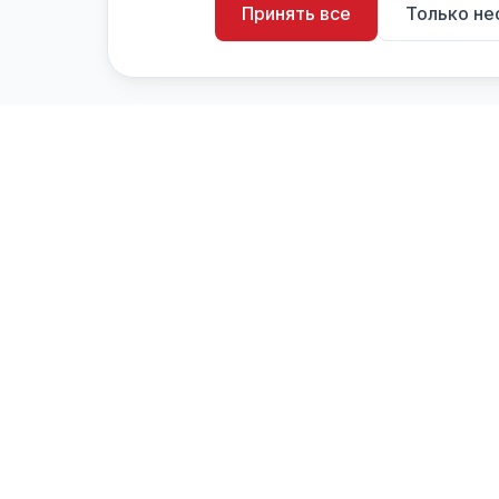
Принять все
Только н
artistiX.ru
a
Каталог творческих лиц и коллективов