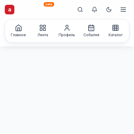
beta
artisti
X
.ru
a
Каталог творческих
лиц и коллективов
Главное
Лента
Профиль
События
Каталог