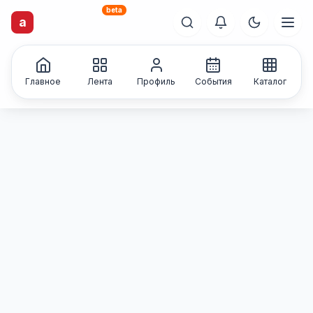
beta
a
artisti
X
.ru
Каталог творческих
лиц и коллективов
Главное
Лента
Профиль
События
Каталог