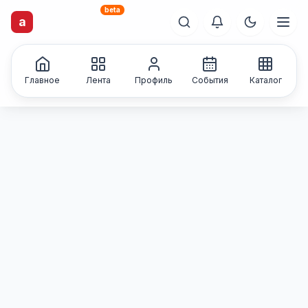
beta
artisti
X
.ru
a
Каталог творческих
лиц и коллективов
Главное
Лента
Профиль
События
Каталог