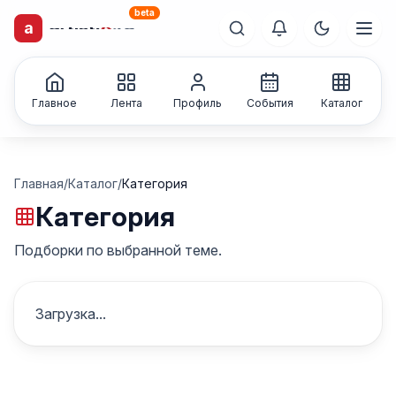
beta
a
artisti
X
.ru
Каталог творческих
лиц и коллективов
Главное
Лента
Профиль
События
Каталог
Главная
/
Каталог
/
Категория
Категория
Подборки по выбранной теме.
Загрузка...